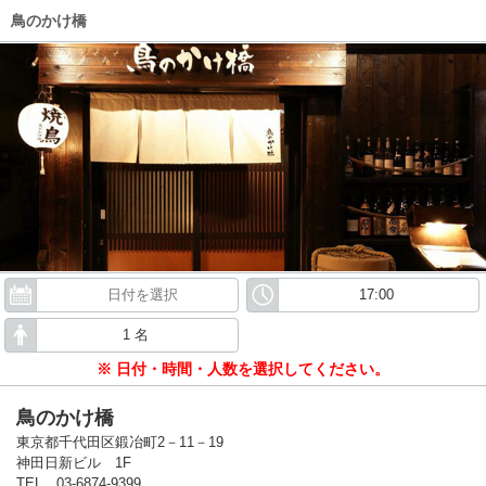
鳥のかけ橋
※ 日付・時間・人数を選択してください。
鳥のかけ橋
東京都千代田区鍛冶町2－11－19
神田日新ビル 1F
TEL 03-6874-9399