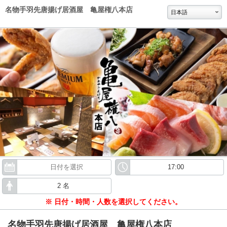
名物手羽先唐揚げ居酒屋 亀屋権八本店
日本語
※ 日付・時間・人数を選択してください。
名物手羽先唐揚げ居酒屋 亀屋権八本店